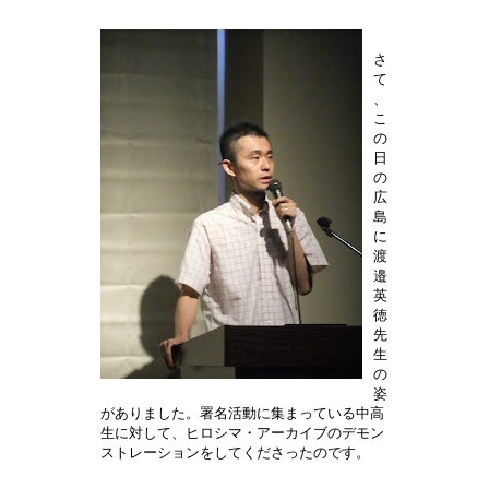
さ
て
、
こ
の
日
の
広
島
に
渡
邉
英
徳
先
生
の
姿
がありました。署名活動に集まっている中高
生に対して、ヒロシマ・アーカイブのデモン
ストレーションをしてくださったのです。