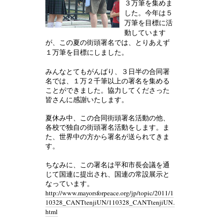
３万筆を集めま
した。今年は５
万筆を目標に活
動しています
が、この夏の街頭署名では、とりあえず
１万筆を目標にしました。
みんなとてもがんばり、３日半の合同署
名では、１万２千筆以上の署名を集める
ことができました。協力してくださった
皆さんに感謝いたします。
夏休み中、この合同街頭署名活動の他、
各校で独自の街頭署名活動をします。ま
た、世界中の方から署名が送られてきま
す。
ちなみに、この署名は平和市長会議を通
じて国連に提出され、国連の常設展示と
なっています。
http://www.mayorsforpeace.org/jp/topic/2011/1
10328_CANTtenjiUN/110328_CANTtenjiUN.
html