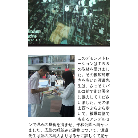
このデモンストレ
ーションはＴＢＳ
の取材を受けまし
た。その後広島市
内を歩いた渡邉先
生は、さっそくパ
ルコ前で街頭署名
に協力してくださ
いました。そのま
ま西へぶらぶら歩
いて、被爆建物で
もあるアンデルセ
ンで遅めの昼食を済ませ、平和公園へ向かい
ました。広島の町並みと建物について、渡邉
先生は並の広島人よりはるかに詳しくて驚か