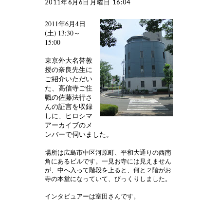
2011年6月6日月曜日 16:04
2011年6月4日
(土) 13:30～
15:00
東京外大名誉教
授の奈良先生に
ご紹介いただい
た、高信寺ご住
職の佐藤法行さ
んの証言を収録
しに、ヒロシマ
アーカイブのメ
ンバーで伺いました。
場所は広島市中区河原町、平和大通りの西南
角にあるビルです。一見お寺には見えません
が、中へ入って階段を上ると、何と２階がお
寺の本堂になっていて、びっくりしました。
インタビュアーは室田さんです。