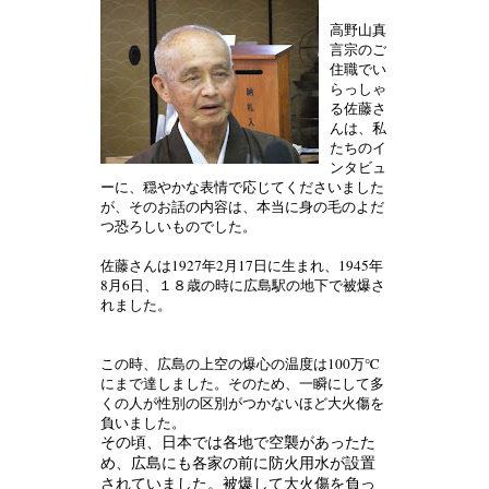
高野山真
言宗のご
住職でい
らっしゃ
る佐藤さ
んは、私
たちのイ
ンタビュ
ーに、穏やかな表情で応じてくださいました
が、そのお話の内容は、本当に身の毛のよだ
つ恐ろしいものでした。
佐藤さんは1927年2月17日に生まれ、1945年
8月6日、１８歳の時に広島駅の地下で被爆さ
れました。
この時、広島の上空の爆心の温度は100万℃
にまで達しました。そのため、一瞬にして多
くの人が性別の区別がつかないほど大火傷を
負いました。
その頃、日本では各地で空襲があったた
め、広島にも各家の前に防火用水が設置
されていました。被爆して大火傷を負っ